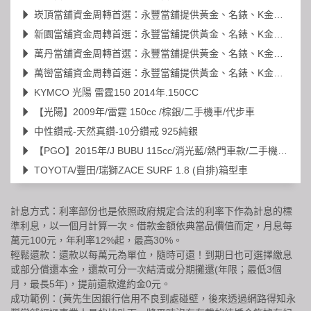
崁頂當舖資金周轉首選：永豐當舖提供黃金、名錶、K金高價典當
新園當舖資金周轉首選：永豐當舖提供黃金、名錶、K金高價典當
萬丹當舖資金周轉首選：永豐當舖提供黃金、名錶、K金高價典當
萬巒當舖資金周轉首選：永豐當舖提供黃金、名錶、K金高價典當
KYMCO 光陽 雷霆150 2014年.150CC
【光陽】2009年/雷霆 150cc /棕銀/二手機車/代步車
中性鑽戒-天然真鑽-10分鑽戒 925純銀
【PGO】2015年/J BUBU 115cc/消光藍/熱門車款/二手機車/代步車
TOYOTA/豐田/瑞獅ZACE SURF 1.8 (自排)箱型車
計息方式：利率部份也是依照政府規定合法的利率下作為計息的標
準利息，以一個月計算一次。借款金額依典當品價值而定，月息每
萬元100元，年利率12%起，最高30%。
輕鬆還款：還款以每萬元為單位，隨時可還！到期日也可選擇繳息
或部分償還本金，還款可分一次結清或分期攤還(年限；最低3個
月，最長5年)，提前還款違約金0元。
成功範例：(黃先生因銀行信用不良到處碰壁，後來透過網路得知永