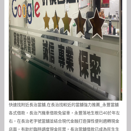
快速找附近長治當舖,在長治找較近的當舖強力推薦_
永豐當舖
各式借款，長治汽機車借款免留車，永豐落地生根已40於年左
右，在長治老字號當舖並結合現代金融打造彈性便利週轉現金
店面，有助於臨時調度現金民眾，長治當舖借款已成為民生生