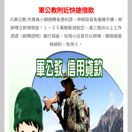
軍公教附近快速借款
凡軍公教,作業員小額週轉金便利貸，申辦容易免複雜手續，即
辦理立即領現金！１－２５萬輕鬆貸給您，滿三個月以上工作
憑證（薪轉證明）銀行瑕疵、信用小白皆可以辦理，隨借隨還
無綁約，免保人。