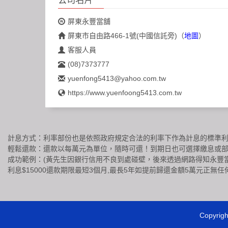
屏東永豐當舖
屏東市自由路466-1號(中國信託旁)
（
地圖
）
客服人員
(08)7373777
yuenfong5413@yahoo.com.tw
https://www.yuenfoong5413.com.tw
計息方式：利率部份也是依照政府規定合法的利率下作為計息的標準利息
輕鬆還款：還款以每萬元為單位，隨時可還！到期日也可選擇繳息或部分
成功範例：(黃先生因銀行信用不良到處碰壁，後來透過網路得知永豐當
利息$15000還款期限最短3個月,最長5年如提前歸還金額5萬元正無任
Copyrig