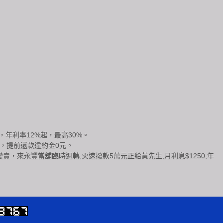
年利率12%起，最高30%。
，提前還款違約金0元。
來永豐當舖臨時週轉,火速撥款5萬元正給黃先生,月利息$1250,年