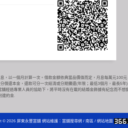
，以一個月計算一次。借款金額依典當品價值而定，月息每萬元100元，
償還本金，還款可分一次結清或分期攤還(年限；最低3個月，最長5年)
舖經過專業人員的協助下，將平時沒有在載的結婚金飾據有紀念而不想變賣，
何違約金.
ht © 2026
屏東永豐當舖
網站維護：
當舖搜尋網
/
南區
/
網站地圖