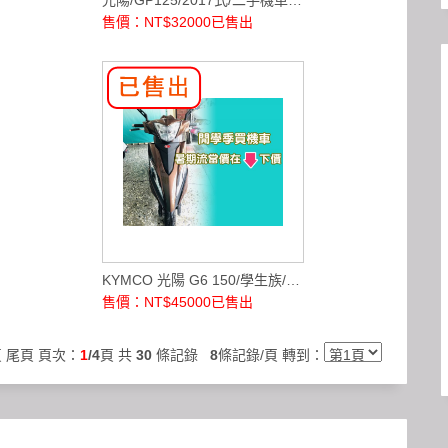
售價：NT$32000
已售出
KYMCO 光陽 G6 150/學生族/中古機車/上班族
售價：NT$45000
已售出
頁
尾頁
頁次：
1
/4
頁 共
30
條記錄
8
條記錄/頁 轉到：