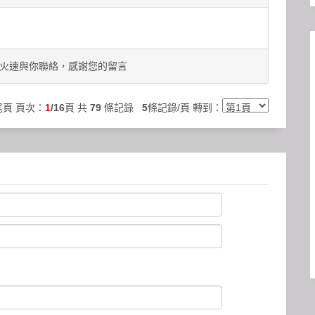
火速與你聯絡，感謝您的留言
尾頁
頁次：
1
/16
頁 共
79
條記錄
5
條記錄/頁 轉到：