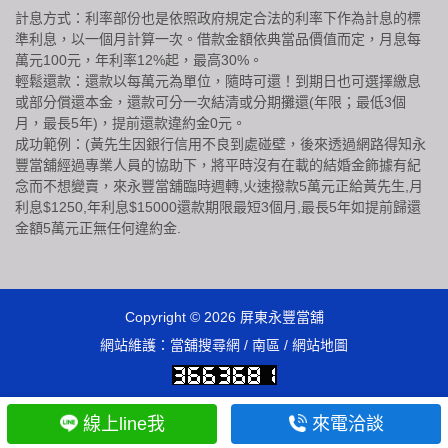
計息方式：利率部份也是依照政府規定合法的利率下作為計息的標
準利息，以一個月計算一次。借款金額依典當品價值而定，月息每
萬元100元，年利率12%起，最高30%。
輕鬆還款：還款以每萬元為單位，隨時可還！到期日也可選擇繳息
或部分償還本金，還款可分一次結清或分期攤還(年限；最低3個
月，最長5年)，提前還款違約金0元。
成功範例：(黃先生因銀行信用不良到處碰壁，後來透過網路得知永
豐當舖經過專業人員的協助下，將平時沒有在載的結婚金飾據有紀
念而不想變賣，來永豐當舖臨時週轉,火速撥款5萬元正給黃先生,月
利息$1250,年利息$15000還款期限最短3個月,最長5年如提前歸還
金額5萬元正無任何違約金.
Copyright © 2026
屏東永豐當舖
網站維護：
當舖搜尋網
/
南區
/
網站地圖
線上line我
來電洽談