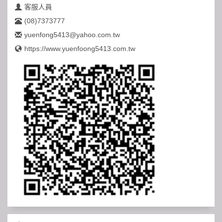
客服人員
(08)7373777
yuenfong5413@yahoo.com.tw
https://www.yuenfoong5413.com.tw