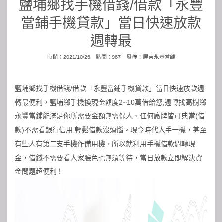
鹽埔鄉找手機借錢/借款「永豐
當鋪手機貸款」當日快速放款
週轉最
時間：2021/10/26 點閱：987 發佈：
屏東永豐當舖
鹽埔鄉找手機借錢/借款「永豐當鋪手機貸款」當日快速放款週
轉最便利，鹽埔鄉手機換現金額度2~10萬借給您,週轉找
高樹鄉
永豐當鋪
能滿足你所需要金額無需保人、任何廠牌皆可典當(借
款)不需看銀行信用,輕鬆借款沒煩惱。現今時代人手一機，甚至
有些人有第二支手機作備用機，所以就利用手機借款週轉現
金，借錢不需要看人家臉色也無須等待，當日放款立即解決資
金問題超便利！