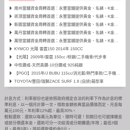
南州當舖資金周轉首選：永豐當舖提供黃金、名錶、K金高價典當
崁頂當舖資金周轉首選：永豐當舖提供黃金、名錶、K金高價典當
新園當舖資金周轉首選：永豐當舖提供黃金、名錶、K金高價典當
萬丹當舖資金周轉首選：永豐當舖提供黃金、名錶、K金高價典當
萬巒當舖資金周轉首選：永豐當舖提供黃金、名錶、K金高價典當
KYMCO 光陽 雷霆150 2014年.150CC
【光陽】2009年/雷霆 150cc /棕銀/二手機車/代步車
中性鑽戒-天然真鑽-10分鑽戒 925純銀
【PGO】2015年/J BUBU 115cc/消光藍/熱門車款/二手機車/代步車
TOYOTA/豐田/瑞獅ZACE SURF 1.8 (自排)箱型車
計息方式：利率部份也是依照政府規定合法的利率下作為計息的標
準利息，以一個月計算一次。借款金額依典當品價值而定，月息每
萬元100元，年利率12%起，最高30%。
輕鬆還款：還款以每萬元為單位，隨時可還！到期日也可選擇繳息
或部分償還本金，還款可分一次結清或分期攤還(年限；最低3個
月，最長5年)，提前還款違約金0元。