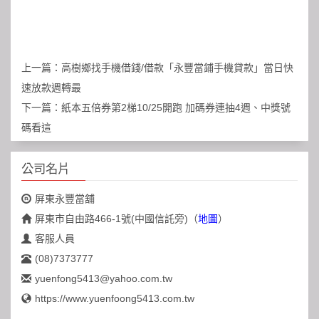
上一篇：
高樹鄉找手機借錢/借款「永豐當鋪手機貸款」當日快
速放款週轉最
下一篇：
紙本五倍券第2梯10/25開跑 加碼券連抽4週、中獎號
碼看這
公司名片
屏東永豐當舖
屏東市自由路466-1號(中國信託旁)
（
地圖
）
客服人員
(08)7373777
yuenfong5413@yahoo.com.tw
https://www.yuenfoong5413.com.tw