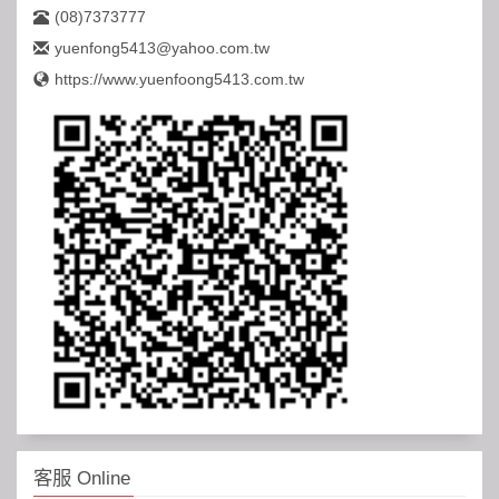
(08)7373777
yuenfong5413@yahoo.com.tw
https://www.yuenfoong5413.com.tw
客服 Online