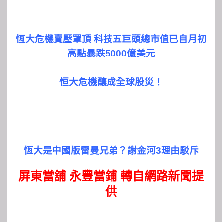
恆大危機賣壓罩頂 科技五巨頭總市值已自月初
高點暴跌5000億美元
恒大危機釀成全球股災！
恆大是中國版雷曼兄弟？謝金河3理由駁斥
屏東當舖 永豐當鋪
轉自網路新聞提
供