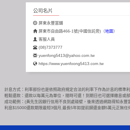
公司名片
屏東永豐當舖
屏東市自由路466-1號(中國信託旁)
（
地圖
）
客服人員
(08)7373777
yuenfong5413@yahoo.com.tw
https://www.yuenfoong5413.com.tw
計息方式：利率部份也是依照政府規定合法的利率下作為計息的標準利息
輕鬆還款：還款以每萬元為單位，隨時可還！到期日也可選擇繳息或部分
成功範例：(黃先生因銀行信用不良到處碰壁，後來透過網路得知永豐當
利息$15000還款期限最短3個月,最長5年如提前歸還金額5萬元正無任