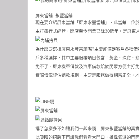
屏東當舖_永豐當舖
現在要介紹屏東當舖「屏東永豐當鋪」，此當鋪 位於
主打銀行式經營，開店至今開業已餘30餘年，是屏東
為什麼要選擇屏東永豐當舖呢?主要能滿足客戶各種借
戶多種選擇，其中主要服務項目包含：黃金、珠寶、
免不了，屏東機車借款及汽車借款給於民眾方便主打
實際情況評估還款規劃，主要是服務做得相當周全，
講了怎麼多不如讓我們一起來窺
屏東永豐當舖
的真
此吸睛的招牌下再讓我們看看大門口，雄偉氣派的門