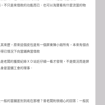
鋪，不只是來借款的功能而已．也可以淘寶看有什麼流當的物
員其來歷，原來這個皮包是有一個屏東陳小姐所有，本來有個衣
不得已情況下向當鋪典當借款
為是老闆的獲奬紀綠ＸＤ站近仔細一看才發現，不是奬況而是屏
本身是當舖工會的理事．
及一般的當舖差別到底在那裡？曾老闆則很細心的回答：一般民