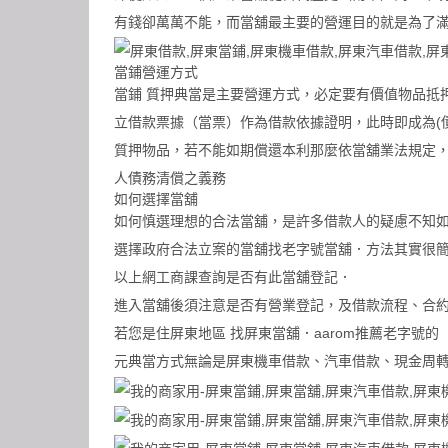
有錢卻萬萬不能，而當舖最主要的營運目的就是為了
當鋪營運方式
當鋪 質押典當是主要營運方式，必定要有價值物品抵
立借款票據（當票）作為借款依據證明，此時即成為(
質押物品，若不能如期償還本利那麼依當舖業法規定，
人債務清償之義務
如何選擇當舖
如何慎選理想的合法當舖，是許多借款人的疑慮不知
選擇政府合法立案的當舖找老字號當舖．方法其實很
以上網工商課查詢是否有此當舖登記．
進入當舖後須注意是否有營業登記，及借款流程、合
若您是住屏東地區 找屏東當舖．aarom推薦老字號
元典當方式無論是屏東機車借款、汽車借款、現金周轉