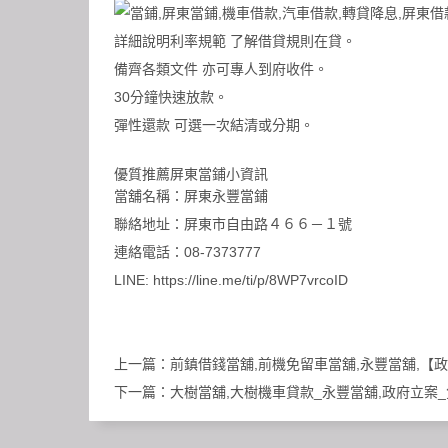
詳細說明利率規範 了解借貸規則在貸。
備齊各類文件 亦可專人到府收件。
30分鐘快速放款。
彈性還款 可選一次結清或分期。
優質推薦屏東當鋪小資訊
當舖名稱：
屏東永豐當鋪
聯絡地址：屏東市自由路４６６－１號
連絡電話：08-7373777
LINE:
https://line.me/ti/p/8WP7vrcoID
上一篇：
前鎮借錢當舖,前機免留車當舖,永豐當舖,【
下一篇：
大樹當舖,大樹機車貸款_永豐當舖,政府立案