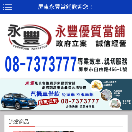
屏東永豐當舖歡迎您！
流當商品