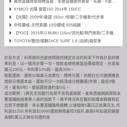
萬巒當舖資金周轉首選：永豐當舖提供黃金、名錶、K金高價典當
KYMCO 光陽 雷霆150 2014年.150CC
【光陽】2009年/雷霆 150cc /棕銀/二手機車/代步車
中性鑽戒-天然真鑽-10分鑽戒 925純銀
【PGO】2015年/J BUBU 115cc/消光藍/熱門車款/二手機車/代步車
TOYOTA/豐田/瑞獅ZACE SURF 1.8 (自排)箱型車
計息方式：利率部份也是依照政府規定合法的利率下作為計息的標
準利息，以一個月計算一次。借款金額依典當品價值而定，月息每
萬元100元，年利率12%起，最高30%。
輕鬆還款：還款以每萬元為單位，隨時可還！到期日也可選擇繳息
或部分償還本金，還款可分一次結清或分期攤還(年限；最低3個
月，最長5年)，提前還款違約金0元。
成功範例：(黃先生因銀行信用不良到處碰壁，後來透過網路得知永
豐當舖經過專業人員的協助下，將平時沒有在載的結婚金飾據有紀
念而不想變賣，來永豐當舖臨時週轉,火速撥款5萬元正給黃先生,月
利息$1250,年利息$15000還款期限最短3個月,最長5年如提前歸還
金額5萬元正無任何違約金.